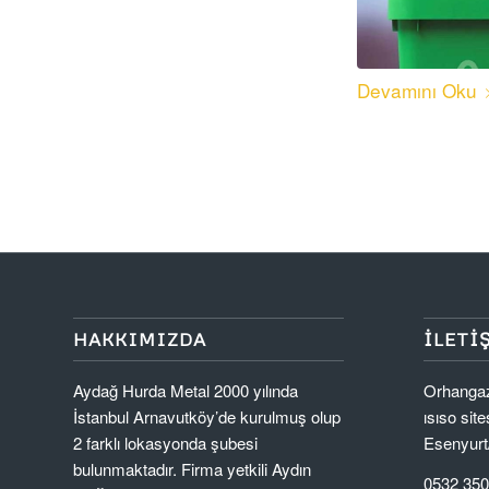
Devamını Oku
HAKKIMIZDA
İLETI
Aydağ Hurda Metal 2000 yılında
Orhangaz
İstanbul Arnavutköy’de kurulmuş olup
ısıso sit
2 farklı lokasyonda şubesi
Esenyurt/
bulunmaktadır. Firma yetkili Aydın
0532 350